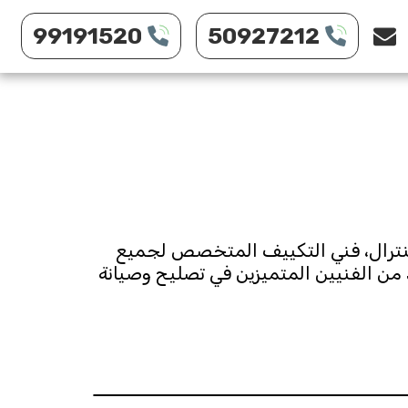
99191520
50927212
فني تكييف مركزي لخدمتكم ٢٤ ساعه، صيانة تكييف مركزي وتصليح مكيف سبلايت، تصليح سنترال، فني التكييف المتخصص لجميع 
مناطق الكويت هاتف50927212، اتصل بنا الآن او في اي وقت تراه مناسب لك. يتوافر لدينا العديد من الفنيين المتميزين في تصليح وصيانة 