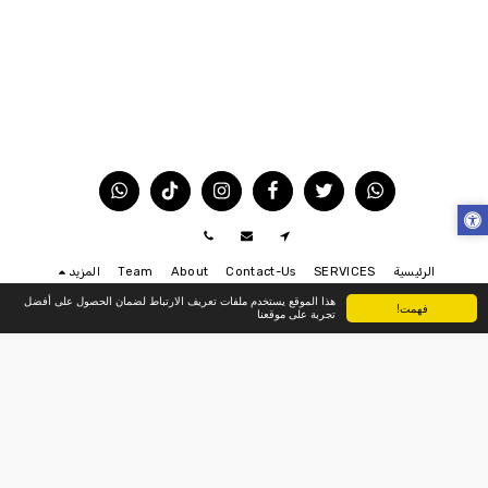
الرئيسية
SERVICES
Contact-Us
About
Team
المزيد
هذا الموقع يستخدم ملفات تعريف الارتباط لضمان الحصول على أفضل
فهمت!
تجربة على موقعنا
الاشتراك
حقوق النشر © 2026 جميع الحقوق محفوظة -
يونس صيانة تكييف مركزي الكويت
صيانة تكييف مركزي | تصليح وحدات 50927212
|
صيانة تكييف مركزي
50927212
|
إمكانية الوصول